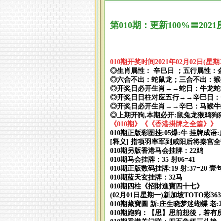
第010期：更新100%〓20
010期开奖时间2021年02月02日(星
◎生肖属性： 辛巳日 ；五行属性
◎六合不出：蛇鼠龙；三合不出：猴
◎开奖日必开生肖→→蛇日：牛龙蛇
◎开奖日日柱对应五行→→辛巳日：
◎开奖日必开生肖→→辛巳：马猴牛
◎上期开狗,本期必开:鼠兔龙猴鸡狗
《010期》《《香港掛牌之全篇》》
010期正版彩图挂:05爆:牛 挂牌成
[释义] 指项羽率军到咸阳后将秦宫
010期另版香港马会挂牌：22鸡
010期马会挂牌：35 射06=41
010期正版数码挂牌:19 射:37=20 壹
010期蓝天玄挂牌：32马
010期四柱《招財進寶四十七》
(02月01日星期一)新加坡TOTO彩3631期
010期藏寶圖 新:庄生晓梦迷蝴蝶 老:
010期跑狗：【思】思前想後，若