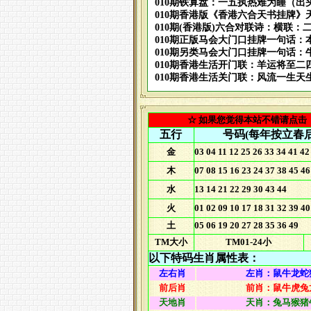
010期铁算盘：一五执热难为睡（出
010期香港版《香港六合天书挂牌》天书
010期(香港版)六合对联诗：横联
010期正版马会大门口挂牌一句话：本
010期另类马会大门口挂牌一句话：牛
010期香港生活开门联：羊运将至二四节，
010期香港生活关门联：风流一生天生我，
☆ 如果您觉得本站不错请点击
五行
号码(每年按立春
金
03 04 11 12 25 26 33 34 41 42
木
07 08 15 16 23 24 37 38 45 46
水
13 14 21 22 29 30 43 44
火
01 02 09 10 17 18 31 32 39 40
土
05 06 19 20 27 28 35 36 49
TM大小
TM01-24小
以下特码生肖属性表：
左右肖
左肖：鼠牛龙蛇
前后肖
前肖：鼠牛虎兔
天地肖
天肖：兔马猴猪