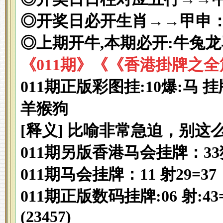
◎开奖日必开生肖→→甲申
◎上期开牛,本期必开:牛兔
《011期》《《香港掛牌之
011期正版彩图挂:10爆:马
羊猴狗
[释义] 比喻非常急迫，别这
011期另版香港马会挂牌：33
011期马会挂牌：11 射29=37
011期正版数码挂牌:06 射:
(23457)