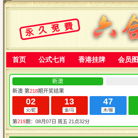
首页
公式七肖
香港挂牌
会员