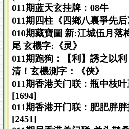
011期蓝天玄挂牌：08牛
011期四柱《四鄉八裏爭先后
010期藏寶圖 新:江城伍月落梅
尾 玄機字:《灵》
011期跑狗：【利】誘之以
清！玄機測字：《俠》
011期香港关门联：瓶中枝叶
[1694]
011期香港开门联：肥肥胖胖
[2451]