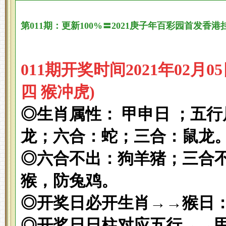
第011期：更新100%〓2021庚子年百彩园首发香港
011期开奖时间2021年02月
四 猴冲虎)
◎生肖属性： 甲申日 ；五
龙；六合：蛇；三合：鼠龙
◎六合不出：狗羊猪；三合
猴，防兔鸡。
◎开奖日必开生肖→→猴日
◎开奖日日柱对应五行→→