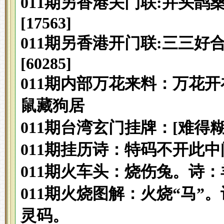
011期另香港关门联:并头鹊桑
[17563]
011期另香港开门联:三三好合
[60285]
011期内部万花来料：万花
鼠藏狗居
011期台湾玄门挂牌：[难得糊涂]
011期挂历诗：特码不开此
011期火车头：烧伤兔。诗
011期火烧图解：火烧“马
灵码。