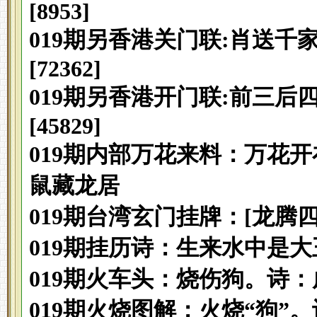
[8953]
019期另香港关门联:肖送千家
[72362]
019期另香港开门联:前三后四
[45829]
019期内部万花来料：万花
鼠藏龙居
019期台湾玄门挂牌：[龙腾四海]
019期挂历诗：生来水中是
019期火车头：烧伤狗。诗
019期火烧图解：火烧“狗