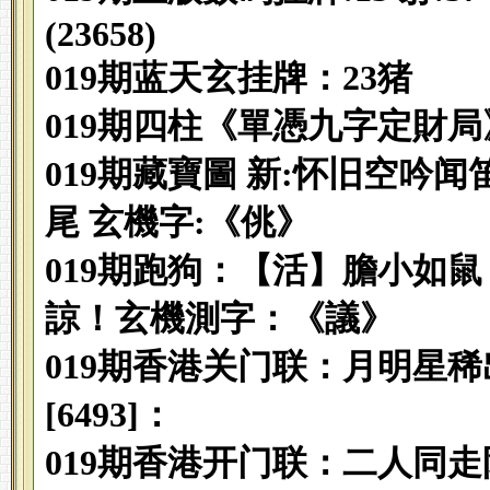
(23658)
019期蓝天玄挂牌：23猪
019期四柱《單憑九字定財局
019期藏寶圖 新:怀旧空吟闻笛
尾 玄機字:《佻》
019期跑狗：【活】膽小如
諒！玄機測字：《議》
019期香港关门联：月明星稀
[6493]：
019期香港开门联：二人同走