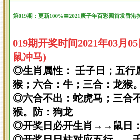
第019期：更新100%〓2021庚子年百彩园首发香港
019期开奖时间2021年03月
鼠冲马)
◎生肖属性： 壬子日；五行
猴；六合：牛；三合：龙猴
◎六合不出：蛇虎马；三合
猴。防：狗龙
◎开奖日必开生肖→→鼠日
◎开奖日日柱对应五行→→